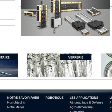
NOTRE SAVOIR FAIRE
ROBOTIQUE
LES APPLICATIONS
L
Nos objectifs
Aéronautique & Défense
P
Notre Métier
Agro-Alimentaire
P