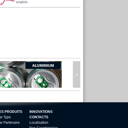
anglais
ES PRODUITS
INNOVATIONS
ar Type
CONTACTS
ar Partenaire
Localisation