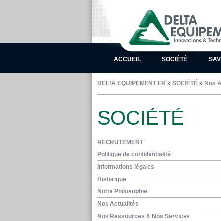
ACCUEIL
SOCIÉTÉ
SAV
DELTA EQUIPEMENT FR
»
SOCIÉTÉ
»
Nos A
SOCIÉTÉ
RECRUTEMENT
Politique de confidentialité
Informations légales
Historique
Notre Philosophie
Nos Actualités
Nos Ressources & Nos Services