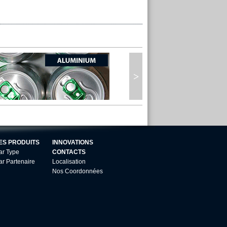
ES PRODUITS
INNOVATIONS
ar Type
CONTACTS
ar Partenaire
Localisation
Nos Coordonnées