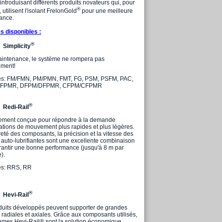
 introduisant différents produits novateurs qui, pour
®
, utilisent l'isolant FrelonGold
pour une meilleure
ance.
 disponibles :
®
Simplicity
intenance, le système ne rompera pas
ment!
es: FM/FMN, PM/PMN, FMT, FG, PSM, PSFM, PAC,
SFPMR, DFPM/DFPMR, CFPM/CFPMR
®
Redi-Rail
ement conçue pour répondre à la demande
cations de mouvement plus rapides et plus légères.
eté des composants, la précision et la vitesse des
 auto-lubrifiantes sont une excellente combinaison
rantir une bonne performance (jusqu'à 8 m par
).
es: RRS, RR
®
Hevi-Rail
duits développés peuvent supporter de grandes
radiales et axiales. Grâce aux composants utilisés,
tèmes Hevi-Rail® sont la solution économique