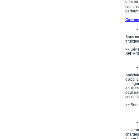
offre en
certains
perform
Gammes
Sans ma
brusque
>> Séri
SFPM/
Spécial
d'appli
La légèr
douilles
pour ga
seconde
>> Séri
Les pro
charges 
les sys