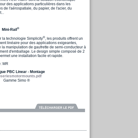
our des applications particulières dans les
es de l'aérospatiale, du papier, de l'acier, du
...
®
Mini-Rail
®
 la technologie Simplicity
, les produits offrent un
nt linéaire pour des applications exigeantes,
e la manipulation de gaufrette de semi-conducteur à
ement d'emballage. Le design simple composé de 2
ermet une installation facile et rapide.
e: MR
gue PBC Linear - Montage
seriesmotormounts.pdf
Gamme Simo ®