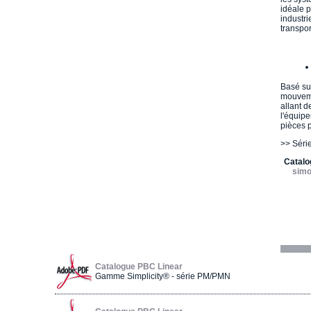
idéale p
industri
transport
Basé sur
mouveme
allant d
l'équip
pièces p
>> Séri
Catalo
simo
Catalogue PBC Linear
Gamme Simplicity® - série PM/PMN