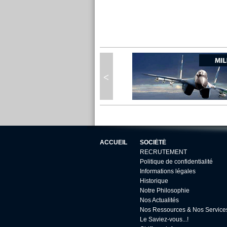
ACCUEIL
SOCIÉTÉ
RECRUTEMENT
Politique de confidentialité
Informations légales
Historique
Notre Philosophie
Nos Actualités
Nos Ressources & Nos Service
Le Saviez-vous...!