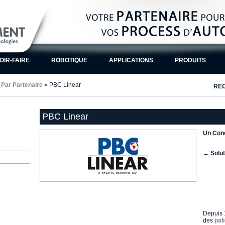
OIR-FAIRE
ROBOTIQUE
APPLICATIONS
PRODUITS
»
Par Partenaire
» PBC Linear
RE
PBC Linear
Un Conc
→ Solut
Depuis
des
pal