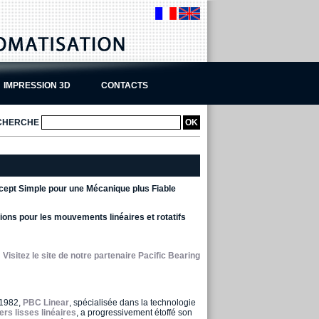
IMPRESSION 3D
CONTACTS
CHERCHE
ept Simple pour une Mécanique plus Fiable
ions pour les mouvements linéaires et rotatifs
Visitez le site de notre partenaire Pacific Bearing
 1982,
PBC Linear
, spécialisée dans la technologie
iers lisses linéaires
, a progressivement étoffé son