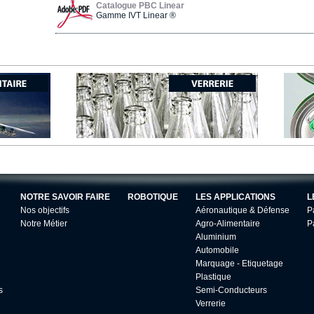
Catalogue PBC Linear
Gamme IVT Linear ®
NOTRE SAVOIR FAIRE
ROBOTIQUE
LES APPLICATIONS
L
Nos objectifs
Aéronautique & Défense
P
Notre Métier
Agro-Alimentaire
P
Aluminium
Automobile
Marquage - Etiquetage
Plastique
s
Semi-Conducteurs
Verrerie