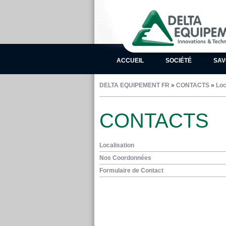
ACCUEIL
SOCIÉTÉ
SAV
DELTA EQUIPEMENT FR
»
CONTACTS
»
Loc
CONTACTS
Localisation
Nos Coordonnées
Formulaire de Contact