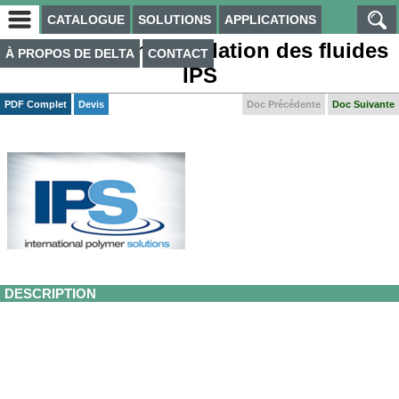
CATALOGUE
SOLUTIONS
APPLICATIONS
Produits de manipulation des fluides
À PROPOS DE DELTA
CONTACT
IPS
PDF Complet
Devis
Doc Précédente
Doc Suivante
DESCRIPTION