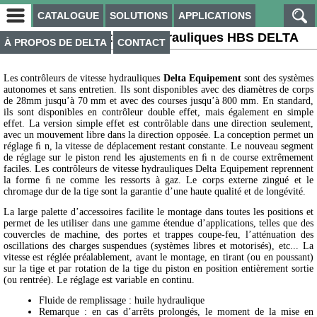
CATALOGUE
SOLUTIONS
APPLICATIONS
Contrôleurs de vitesse hydrauliques HBS DELTA
À PROPOS DE DELTA
CONTACT
Les contrôleurs de vitesse hydrauliques
Delta Equipement
sont des systèmes
autonomes et sans entretien. Ils sont disponibles avec des diamètres de corps
de 28mm jusqu’à 70 mm et avec des courses jusqu’à 800 mm. En standard,
ils sont disponibles en contrôleur double effet, mais également en simple
effet. La version simple effet est contrôlable dans une direction seulement,
avec un mouvement libre dans la direction opposée. La conception permet un
réglage ﬁ n, la vitesse de déplacement restant constante. Le nouveau segment
de réglage sur le piston rend les ajustements en ﬁ n de course extrêmement
faciles. Les contrôleurs de vitesse hydrauliques Delta Equipement reprennent
la forme ﬁ ne comme les ressorts à gaz. Le corps externe zingué et le
chromage dur de la tige sont la garantie d’une haute qualité et de longévité.
La large palette d’accessoires facilite le montage dans toutes les positions et
permet de les utiliser dans une gamme étendue d’applications, telles que des
couvercles de machine, des portes et trappes coupe-feu, l’atténuation des
oscillations des charges suspendues (systèmes libres et motorisés), etc... La
vitesse est réglée préalablement, avant le montage, en tirant (ou en poussant)
sur la tige et par rotation de la tige du piston en position entièrement sortie
(ou rentrée). Le réglage est variable en continu.
Fluide de remplissage : huile hydraulique
Remarque : en cas d’arrêts prolongés, le moment de la mise en