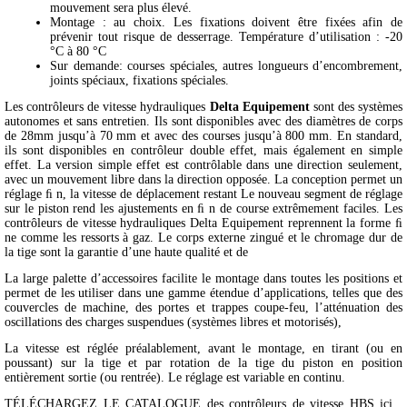
mouvement sera plus élevé.
Montage : au choix. Les fixations doivent être fixées afin de
prévenir tout risque de desserrage. Température d’utilisation : -20
°C à 80 °C
Sur demande: courses spéciales, autres longueurs d’encombrement,
joints spéciaux, fixations spéciales.
Les contrôleurs de vitesse hydrauliques
Delta Equipement
sont des systèmes
autonomes et sans entretien. Ils sont disponibles avec des diamètres de corps
de 28mm jusqu’à 70 mm et avec des courses jusqu’à 800 mm. En standard,
ils sont disponibles en contrôleur double effet, mais également en simple
effet. La version simple effet est contrôlable dans une direction seulement,
avec un mouvement libre dans la direction opposée. La conception permet un
réglage ﬁ n, la vitesse de déplacement restant Le nouveau segment de réglage
sur le piston rend les ajustements en ﬁ n de course extrêmement faciles. Les
contrôleurs de vitesse hydrauliques Delta Equipement reprennent la forme ﬁ
ne comme les ressorts à gaz. Le corps externe zingué et le chromage dur de
la tige sont la garantie d’une haute qualité et de
La large palette d’accessoires facilite le montage dans toutes les positions et
permet de les utiliser dans une gamme étendue d’applications, telles que des
couvercles de machine, des portes et trappes coupe-feu, l’atténuation des
oscillations des charges suspendues (systèmes libres et motorisés),
La vitesse est réglée préalablement, avant le montage, en tirant (ou en
poussant) sur la tige et par rotation de la tige du piston en position
entièrement sortie (ou rentrée). Le réglage est variable en continu.
TÉLÉCHARGEZ LE CATALOGUE des contrôleurs de vitesse HBS ici